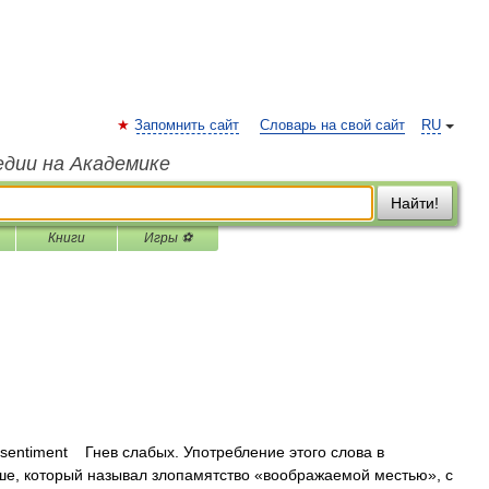
Запомнить сайт
Словарь на свой сайт
RU
едии на Академике
Найти!
Книги
Игры ⚽
entiment Гнев слабых. Употребление этого слова в
ше, который называл злопамятство «воображаемой местью», с