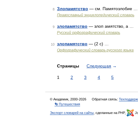
Злопамятство
— см. Памятозлобие …
8
Православный энциклопедический словарь
злопамятство
— злоп амятство, а …
9
Русский орфографический словарь
злопамятство
— (2 с) …
10
Орфографический словарь русского языка
Страницы
Следующая
→
1
2
3
4
5
© Академик, 2000-2026
Обратная связь:
Техподдерж
👣 Путешествия
Экспорт словарей на сайты
, сделанные на PHP,
Jo