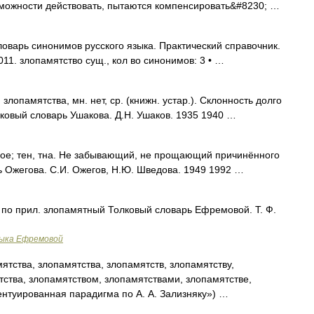
можности действовать, пытаются компенсировать&#8230; …
оварь синонимов русского языка. Практический справочник.
2011. злопамятство сущ., кол во синонимов: 3 • …
памятства, мн. нет, ср. (книжн. устар.). Склонность долго
лковый словарь Ушакова. Д.Н. Ушаков. 1935 1940 …
; тен, тна. Не забывающий, не прощающий причинённого
рь Ожегова. С.И. Ожегов, Н.Ю. Шведова. 1949 1992 …
. по прил. злопамятный Толковый словарь Ефремовой. Т. Ф.
зыка Ефремовой
тства, злопамятства, злопамятств, злопамятству,
тства, злопамятством, злопамятствами, злопамятстве,
ентуированная парадигма по А. А. Зализняку») …