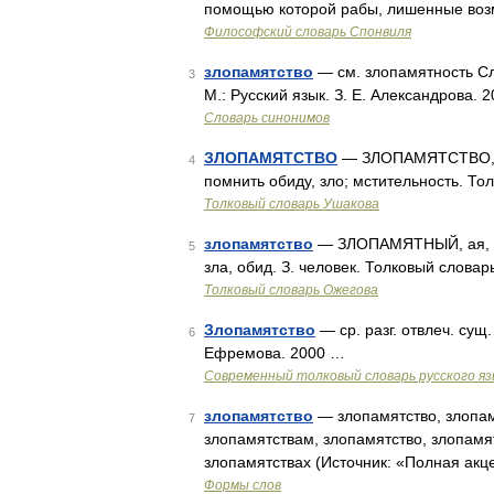
помощью которой рабы, лишенные воз
Философский словарь Спонвиля
злопамятство
— см. злопамятность Сл
3
М.: Русский язык. З. Е. Александрова. 
Словарь синонимов
ЗЛОПАМЯТСТВО
— ЗЛОПАМЯТСТВО, зло
4
помнить обиду, зло; мстительность. То
Толковый словарь Ушакова
злопамятство
— ЗЛОПАМЯТНЫЙ, ая, ое
5
зла, обид. З. человек. Толковый слова
Толковый словарь Ожегова
Злопамятство
— ср. разг. отвлеч. сущ
6
Ефремова. 2000 …
Современный толковый словарь русского я
злопамятство
— злопамятство, злопамя
7
злопамятствам, злопамятство, злопамя
злопамятствах (Источник: «Полная акц
Формы слов