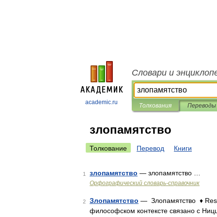
Словари и энциклоп
academic.ru
Толкования
Переводы
злопамятство
Толкование
Перевод
Книги
злопамятство
— злопамятство …
1
Орфографический словарь-справочник
Злопамятство
— Злопамятство ♦ Ress
2
философском контексте связано с Ниц