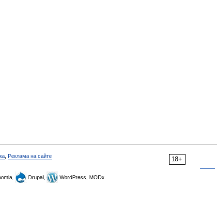
ка
,
Реклама на сайте
18+
omla,
Drupal,
WordPress, MODx.